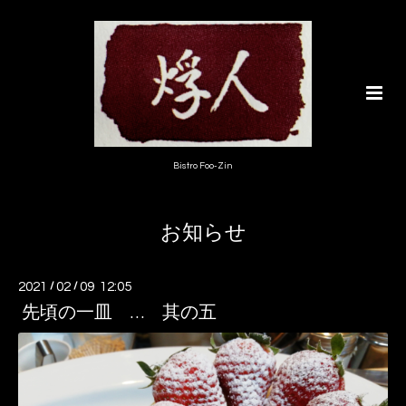
Bistro Foo-Zin
お知らせ
2021
/
02
/
09 12:05
先頃の一皿 … 其の五