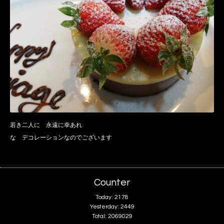
若き二人に 永遠に幸あれ
な デコレーションなのでございます
Counter
Today:
2178
Yesterday:
2449
Total:
2069029