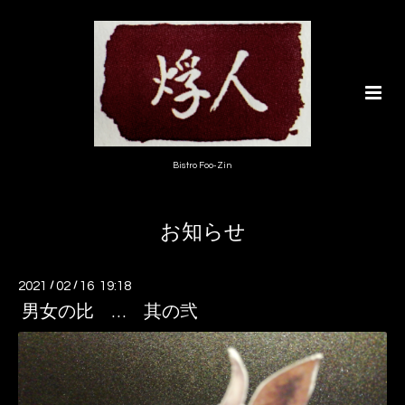
Bistro Foo-Zin
お知らせ
2021
/
02
/
16 19:18
男女の比 … 其の弐