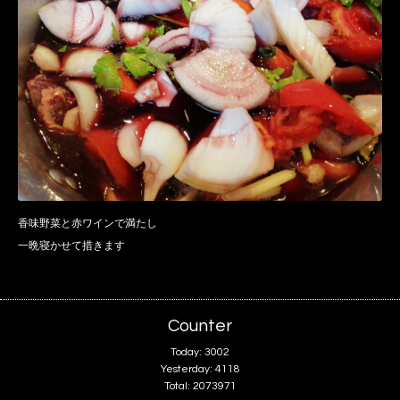
香味野菜と赤ワインで満たし
一晩寝かせて措きます
Counter
Today:
3002
Yesterday:
4118
Total:
2073971