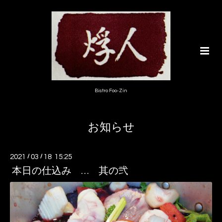
Bistro Foo-Zin
お知らせ
2021
/
03
/
18 15:25
本日の仕込み … 其の弐