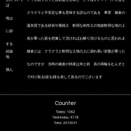
ば
クラクラと不安定な事を意味する語なのである 事実 鎌倉の
地は
凝灰質である砂岩や腐植土 軟弱な粘性土の地故軟弱な地の上
に砂
岩が乗った処を想像して頂ければお解り頂けるものと思われま
する
結論 鎌倉とは クラクラと軟弱な土地の上に崩れ易い岩盤が乗った
地
なのですが 当時の鎌倉の特産は米と鉄 其の両輪をむんずと
掴ん
で刈り取る(採る)様を表して居るのでございます
Counter
Today:
1062
Yesterday:
4118
Total:
2072031