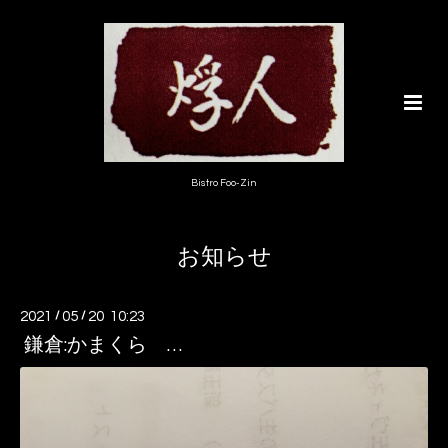
Bistro Foo-Zin
お知らせ
2021
/
05
/
20 10:23
鎌倉:かまくら …