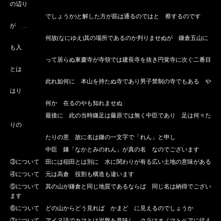
の辺り
でしょうか)と解した方が筋は通るのではと 察するのです
が …
何故(なにゆえ)其の場所であるのか判りませぬが 鎌倉五山に
も入
って居らぬ東慶寺が寺領では建長寺を抜き円覚寺に次ぐ二番目
とは
此れ如何に 本山を持たぬ寺であり男子禁制の寺でもある や
はり
何か 在るのやも知れませぬ
最後に 此の当時鎌足は藤原では無く中臣であり 足は何々た
りの
たりの意 故に名は鎌の一文字で「れん」と申し
中臣 鎌「なかとみのれん」が真の名 なのでございます
③について 田には稲田とは別に 水に関わりが有る広い土地の意味がある
④について 元は高倉 役割も構造も違います
⑤について 其の山が鎌倉と同じ地質であるならば 同じ名は納得でござい
ます
⑥について どの山からどう見れば かまど に見えるのでしょうか
⑦について アイヌ語でカマとは岩盤を意味し クラはオノマトペアに従え