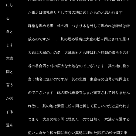
にし
た鎌足は御礼参りとして其の地に返したものと思われます
る
鎌槍を埋める際 槍の柄 つまり木を外して埋めれば鎌槍は鎌
倉と
成るのですが … 其の埋め場所は大倉の松ヶ岡とされて居り
ます
大倉は大藏の元の名 大藏幕府とも呼ばれた頼朝の御所を含む
大倉
谷の谷合四ヶ村の広大な土地なのでございます 其の地に松ヶ
岡と
言う地名は無いのですが 其の北西 東慶寺の山号が松岡山と
言う
のでございます 此の時代東慶寺はまだ建立されて居りません
が其
れ故に 其の地は素直に松ヶ岡と解して宜しいのだと思われま
する
つまり 大倉の松ヶ岡に埋めた のでは無く 六浦から通ずる
道を
使い大倉から松ヶ岡に向かい其処に埋めた(現在の松ヶ岡文庫