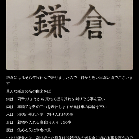
鎌倉には凡そ八年程住んで居りましたので 何かと思い出深い街でございま
す
其んな鎌倉の名の由来をば
鎌は 両禾(りょうか)を束ねて握り其れを刈り取る事を言い
両は 車輌又は数の二つを表わしますが元は車の両輪を言い
禾は 稲穂が垂れた姿 刈り入れ時の事
倉は 穀物を入れる廩倉(りんそう)の事
廩は 集める又は米倉の意
つまり鎌倉とは 刈り取った稲又は脱穀済みの米を倉に納める事を言うので