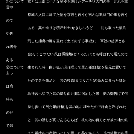
①について 京とは上部に小さな望楼を設けたアーチ状の門の事 此れを軍
営や
都城の入口に建てた物を京観と言うが言わば凱旋門の事を言う
ので
ある 其の造りは積尸封土(せきしふうど · 討ち取った敵兵
や処
刑した捕虜の屍を重ねて土で封ずる事)故に 軍社の起源とさ
れ髑骨
台(ろうこつだい)又は髑髏堆(どくろたい)とも呼ばれて居たので
ある
②について 生まれた時 白い狐が現れ咥えて居た鎌(鎌槍)を足元に置いて
去っ
たので名を鎌足と 其の後政(まつりごと)の高みに昇った鎌足
は鹿
島神宮へ詣でた其の帰り由井郷に宿泊した際 夢の御告げで何
時も
持ち歩いて居た鎌(鎌槍)を其の地に埋めたので鎌倉と呼ばれた
のだ
と 其の話しが真であるならば 彼の地の何方かが彼の地の鉄
で鍛
えた鎌槍を出産祝いとして贈った品であろう 其の後権力を手