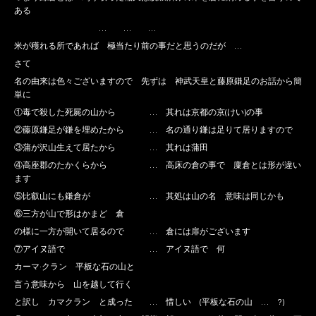
ある
… … …
米が穫れる所であれば 極当たり前の事だと思うのだが …
さて
名の由来は色々ございますので 先ずは 神武天皇と藤原鎌足のお話から簡
単に
①毒で殺した死屍の山から … 其れは京都の京(けい)の事
②藤原鎌足が鎌を埋めたから … 名の通り鎌は足りて居りますので
③蒲が沢山生えて居たから … 其れは蒲田
④高座郡のたかくらから … 高床の倉の事で 廩倉とは形が違い
ます
⑤比叡山にも鎌倉が … 其処は山の名 意味は同じかも
⑥三方が山で形はかまど 倉
の様に一方が開いて居るので … 倉には扉がございます
⑦アイヌ語で … アイヌ語で 何
カーマ·クラン 平板な石の山と
言う意味から 山を越して行く
と訳し カマクラン と成った … 惜しい (平板な石の山 … ?)