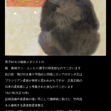
男子60キロ級銀メダリストの
楊 勇緯(ヤン・ユンエイ)選手の得意技なのでございます
此の技 飛び付き膝十字固めと同様にロシアのサンボ又は
ブラジリアン柔術が発祥と思われがちですが 正真正銘の
日本の柔術家により考案された技なのでございます
1921年(大正10年)
起倒流備中派柔術の使い手にして捕縛術に長けた 竹内流
をも修術する講道館柔道教士